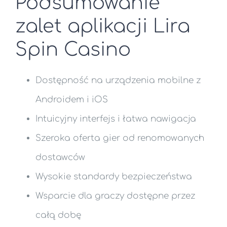
Podsumowanie
zalet aplikacji Lira
Spin Casino
Dostępność na urządzenia mobilne z
Androidem i iOS
Intuicyjny interfejs i łatwa nawigacja
Szeroka oferta gier od renomowanych
dostawców
Wysokie standardy bezpieczeństwa
Wsparcie dla graczy dostępne przez
całą dobę