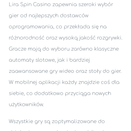
Lira Spin Casino zapewnia szeroki wybór
gier od najlepszych dostawców
oprogramowania, co przekłada się na
różnorodność oraz wysoką jakość rozgrywki.
Gracze mają do wyboru zarówno klasyczne
automaty slotowe, jak i bardziej
zaawansowane gry wideo oraz stoły do gier.
W mobilnej aplikacji każdy znajdzie coś dla
siebie, co dodatkowo przyciąga nowych
użytkowników.
Wszystkie gry są zoptymalizowane do