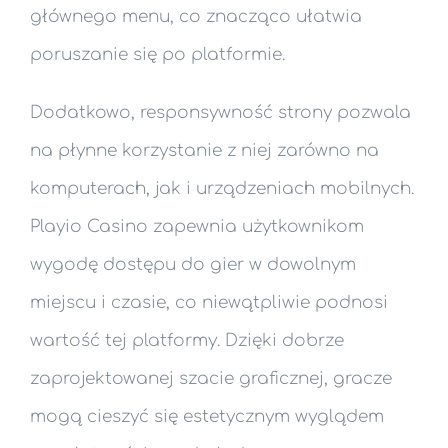
głównego menu, co znacząco ułatwia
poruszanie się po platformie.
Dodatkowo, responsywność strony pozwala
na płynne korzystanie z niej zarówno na
komputerach, jak i urządzeniach mobilnych.
Playio Casino zapewnia użytkownikom
wygodę dostępu do gier w dowolnym
miejscu i czasie, co niewątpliwie podnosi
wartość tej platformy. Dzięki dobrze
zaprojektowanej szacie graficznej, gracze
mogą cieszyć się estetycznym wyglądem