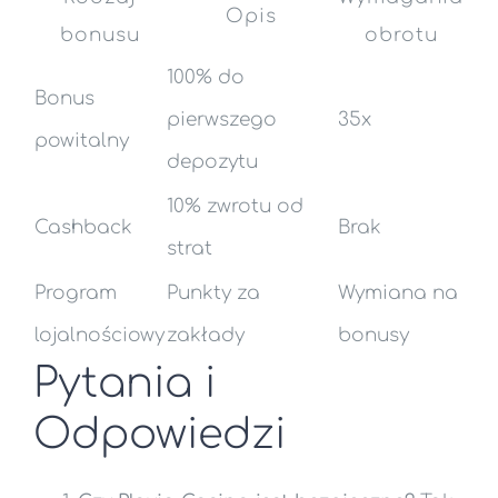
Opis
bonusu
obrotu
100% do
Bonus
pierwszego
35x
powitalny
depozytu
10% zwrotu od
Cashback
Brak
strat
Program
Punkty za
Wymiana na
lojalnościowy
zakłady
bonusy
Pytania i
Odpowiedzi