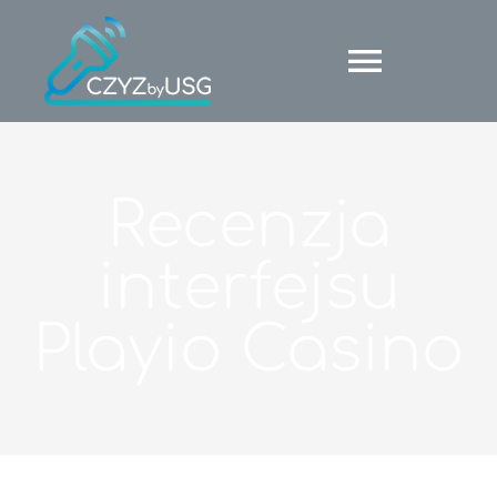
Przejdź
do
Toggle
zawartości
Naviga
START
Recenzja
Zespół
interfejsu
Aparat USG
Playio Casino
Badania USG
Cennik USG