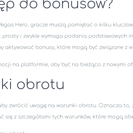
tęp do bonusów?
egas Hero, gracze muszą pamiętać o kilku kluczowy
jest prosty i zwykle wymaga podania podstawowych i
by aktywować bonusy, które mogą być związane z w
ocji na platformie, aby być na bieżąco z nowymi o
ki obrotu
, aby zwrócić uwagę na warunki obrotu. Oznacza to,
ć się z szczegółami tych warunków, które mogą ob