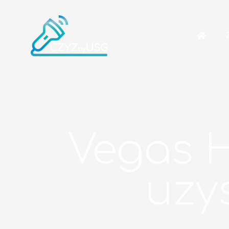
Przejdź
do
zawartości
Vegas H
uzy