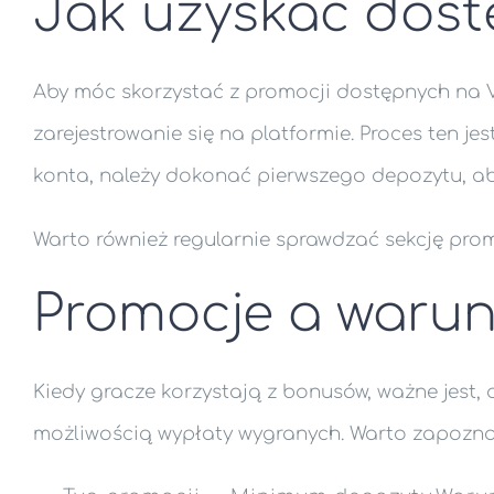
Jak uzyskać dos
Aby móc skorzystać z promocji dostępnych na V
zarejestrowanie się na platformie. Proces ten 
konta, należy dokonać pierwszego depozytu, a
Warto również regularnie sprawdzać sekcję prom
Promocje a warun
Kiedy gracze korzystają z bonusów, ważne jest
możliwością wypłaty wygranych. Warto zapozna