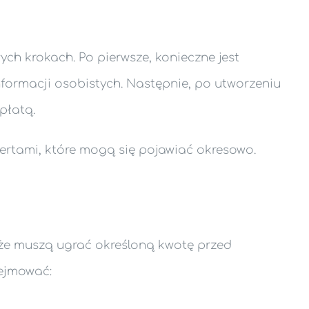
ch krokach. Po pierwsze, konieczne jest
nformacji osobistych. Następnie, po utworzeniu
płatą.
fertami, które mogą się pojawiać okresowo.
 że muszą ugrać określoną kwotę przed
ejmować: