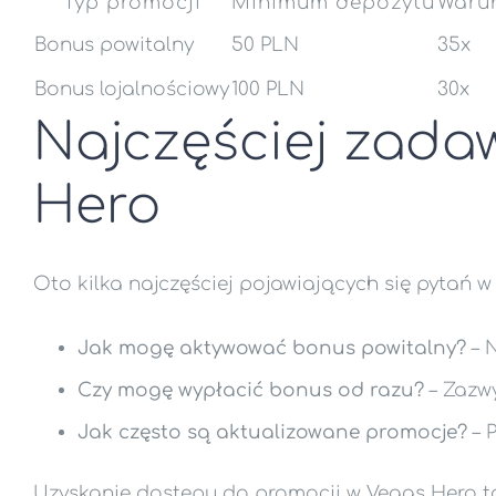
Typ promocji
Minimum depozytu
Waru
Bonus powitalny
50 PLN
35x
Bonus lojalnościowy
100 PLN
30x
Najczęściej zada
Hero
Oto kilka najczęściej pojawiających się pytań 
Jak mogę aktywować bonus powitalny?
– 
Czy mogę wypłacić bonus od razu?
– Zazwy
Jak często są aktualizowane promocje?
– 
Uzyskanie dostępu do promocji w Vegas Hero to