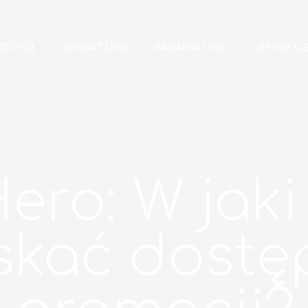
ZESPÓŁ
APARAT USG
BADANIA USG
CENNIK U
ero: W jak
skać dostę