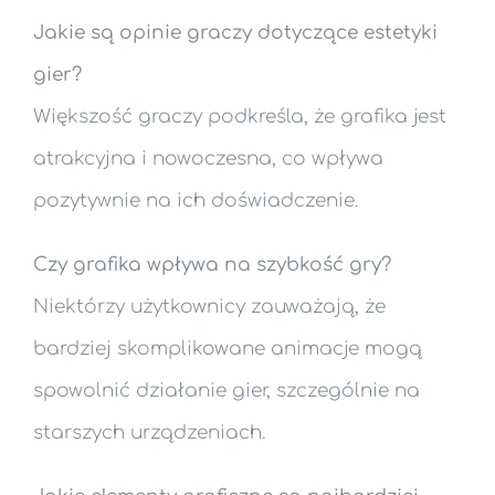
Jakie są opinie graczy dotyczące estetyki
gier?
Większość graczy podkreśla, że grafika jest
atrakcyjna i nowoczesna, co wpływa
pozytywnie na ich doświadczenie.
Czy grafika wpływa na szybkość gry?
Niektórzy użytkownicy zauważają, że
bardziej skomplikowane animacje mogą
spowolnić działanie gier, szczególnie na
starszych urządzeniach.