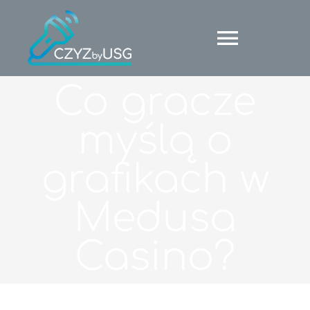
Przejdź
do
Toggle
zawartości
Naviga
Co gracze
START
myślą o
Zespół
grafikach w
Aparat USG
Medusa
Badania USG
Casino?
Cennik USG