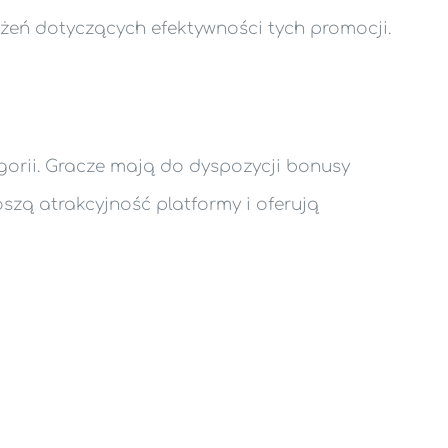
eżeń dotyczących efektywności tych promocji.
gorii. Gracze mają do dyspozycji bonusy
oszą atrakcyjność platformy i oferują