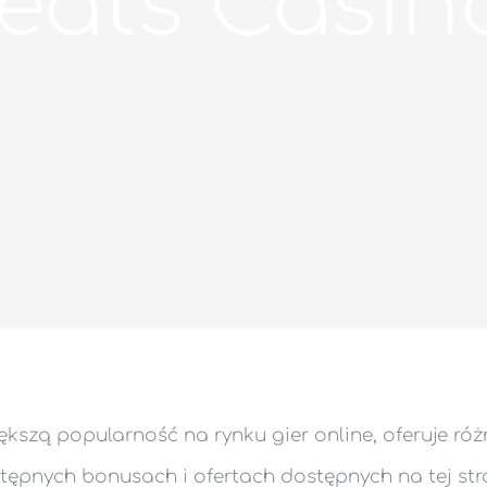
eats Casin
ększą popularność na rynku gier online, oferuje ró
stępnych bonusach i ofertach dostępnych na tej st