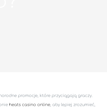
o?
żnorodne promocje, które przyciągają graczy.
ronie
heats casino online
, aby lepiej zrozumieć,