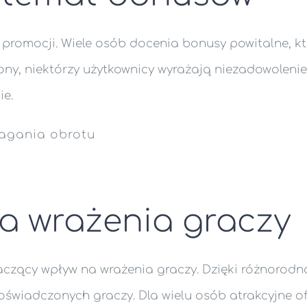
promocji. Wiele osób docenia bonusy powitalne, kt
trony, niektórzy użytkownicy wyrażają niezadowole
ie.
agania obrotu
a wrażenia graczy
naczący wpływ na wrażenia graczy. Dzięki różnorodn
oświadczonych graczy. Dla wielu osób atrakcyjne of