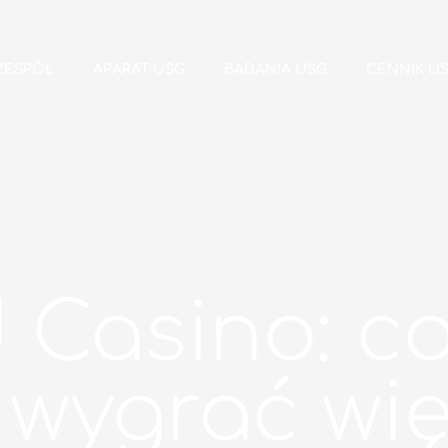
ZESPÓŁ
APARAT USG
BADANIA USG
CENNIK U
Casino: co
 wygrać wię