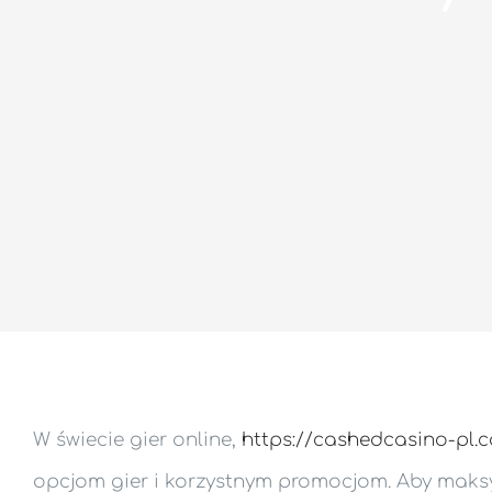
W świecie gier online,
https://cashedcasino-pl.
opcjom gier i korzystnym promocjom. Aby maksym