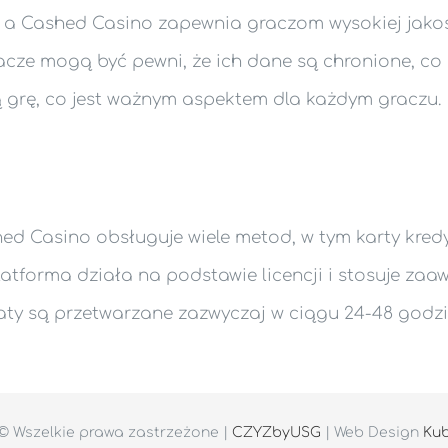
, a Cashed Casino zapewnia graczom wysokiej jakoś
cze mogą być pewni, że ich dane są chronione, co 
grę, co jest ważnym aspektem dla każdym graczu.
d Casino obsługuje wiele metod, w tym karty kredyt
latforma działa na podstawie licencji i stosuje z
ty są przetwarzane zazwyczaj w ciągu 24-48 godzi
© Wszelkie prawa zastrzeżone |
CZYZbyUSG
| Web Design
Kub