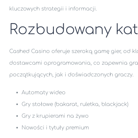
kluczowych strategii i informacji.
Rozbudowany kat
Cashed Casino oferuje szeroką gamę gier, od 
dostawcami oprogramowania, co zapewnia graczo
początkujących, jak i doświadczonych graczy.
Automaty wideo
Gry stołowe (bakarat, ruletka, blackjack)
Gry z krupierami na żywo
Nowości i tytuły premium